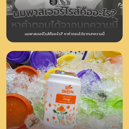
นมพาสเจอร์ไรส์คืออะไร? หาคำตอบได้จากบทความนี้