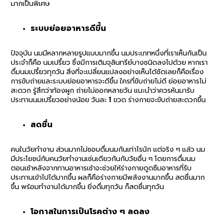
มากเป็นพิเศษ
ระบบย่อยอาหารดีขึ้น
ปัจจุบัน นมมีหลากหลายรูปแบบมากขึ้น นมประเภทหนึ่งที่เราเห็นกันเป็น
ประจำก็คือ นมเปรี้ยว ซึ่งมีการเติมจุลินทรีย์บางชนิดลงไปด้วย หากเรา
ดื่มนมเปรี้ยวทุกวัน สิ่งที่จะเปลี่ยนแปลงอย่างเห็นได้ชัดเลยก็คือเรื่อง
การขับถ่ายและระบบย่อยอาหารจะดีขึ้น ใครที่ขับถ่ายไม่ดี ย่อยอาหารไม่
สะดวก รู้สึกว่าท้องผูก ถ่ายไม่ออกหลายวัน แนะนำว่าควรหันมารับ
ประทานนมเปรี้ยวอย่างน้อย วันละ 1 ขวด ร่างกายจะขับถ่ายสะดวกขึ้น
สดชื่น
คนในวัยทำงาน ส่วนมากไม่ชอบดื่มนมกันเท่าไรนัก แต่จริง ๆ แล้ว นม
มีประโยชน์กับคนวัยทำงานเช่นเดียวกันกับวัยอื่น ๆ โดยการดื่มนม
ตอนเช้าหลังจากทานอาหารเช้าจะช่วยให้ร่างกายดูดซึมอาหารที่รับ
ประทานเข้าไปได้มากขึ้น ผลก็คือร่างกายมีพลังงานมากขึ้น สดชื่นมาก
ขึ้น พร้อมทำงานได้มากขึ้น ยิ่งดื่มทุกวัน ก็สดชื่นทุกวัน
โอกาสในการเป็นโรคต่าง ๆ ลดลง