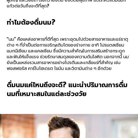
ผู้ใหญ่ และวัยชรา เรียกว่ายิ่งดื่ม ยิ่งดีต่อสุขภาพ แต่เราควรดื่มนมกี่
แก้วต่อวันถึงจะดีที่สุด?
ทำไมต้องดื่มนม?
“นม” คือแหล่งอาหารที่ดีที่สุด เพราะอุดมไปด้วยสารอาหารและแร่ธาตุ
ต่าง ๆ ที่จำเป็นต่อการเจริญเติบโตของร่างกาย อาทิ โปรแตสเซียม
แมกนีเซียม และแคลเซียม ซึ่งมีความสำคัญในการเสริมสร้างกระดูก
และฟันให้แข็งแรง ช่วยรักษาสมดุลของความดันโลหิต นอกจากนี้ นม
ยังเป็นแหล่งรวมสารอาหารอย่างโปรตีนและเกลือแร่ที่สำคัญ เช่น
ฟอสฟอรัส คาร์โบไฮเดรต ไขมัน และวิตามินต่าง ๆ อีกด้วย
ดื่มนมแค่ไหนถึงจะดี? แนะนำปริมาณการดื่ม
นมที่เหมาะสมในแต่ละช่วงวัย