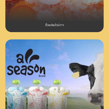
จิ๋วแต่แจ๋วน่าาา