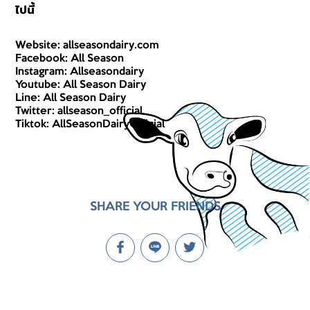
ไปนี้
Website:
allseasondairy.com
Facebook:
All Season
Instagram:
Allseasondairy
Youtube:
All Season Dairy
Line:
All Season Dairy
Twitter:
allseason_official
Tiktok:
AllSeasonDairyOfficial
SHARE YOUR FRIENDS