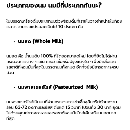
ประเภทของนม นมมีกี่ประเภทกันนะ?
ในบรรดาเครื่องดื่มประเภทนมวัวพร้อมดื่มที่เราเห็นวางจำหน่ายในท้อง
ตลาด สามารถแบ่งออกเป็นได้ 10 ประเภท คือ
นมสด (Whole Milk)
นมสด คือ น้ำนมดิบ 100% ที่รีดออกมาสดใหม่ โดยที่ยังไม่ได้ผ่าน
กระบวนการต่าง ๆ เช่น การฆ่าเชื้อหรือปรุงแต่งใด ๆ จึงมีกลิ่นและ
รสชาติที่หอมมันที่สุดในบรรดานมทั้งหมด อีกทั้งยังมีสารอาหารครบ
ถ้วน
นมพาสเจอร์ไรส์ (Pasteurized Milk)
นมพาสเจอร์ไรส์เป็นนมที่ผ่านกระบวนการฆ่าเชื้อจุลินทรีย์ด้วยความ
ร้อน 63-72 องศาเซลเซียส ตั้งแต่ 15 วินาที ไปจนถึง 30 นาที อุดม
ไปด้วยคุณค่าทางอาหารและรสชาติหอมมันใกล้เคียงกับนมสดมาก
ที่สุด