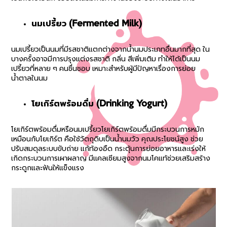
นมเปรี้ยว (Fermented Milk)
นมเปรี้ยวเป็นนมที่มีรสชาติแตกต่างจากน้ำนมประเภทอื่นมากที่สุด ใน
บางครั้งอาจมีการปรุงแต่งรสชาติ กลิ่น สีเพิ่มเติม ทำให้ได้เป็นนม
เปรี้ยวที่หลาย ๆ คนชื่นชอบ เหมาะสำหรับผู้มีปัญหาเรื่องการย่อย
น้ำตาลในนม
โยเกิร์ตพร้อมดื่ม (Drinking Yogurt)
โยเกิร์ตพร้อมดื่มหรือนมเปรี้ยวโยเกิร์ตพร้อมดื่มมีกระบวนการหมัก
เหมือนกับโยเกิร์ต คือใช้วัตถุดิบเป็นน้ำนมวัว คุณประโยชน์สูง ช่วย
ปรับสมดุลระบบขับถ่าย แก้ท้องอืด กระตุ้นการย่อยอาหารและเร่งให้
เกิดกระบวนการเผาผลาญ มีแคลเซียมสูงจากนมโคแท้ช่วยเสริมสร้าง
กระดูกและฟันให้แข็งแรง