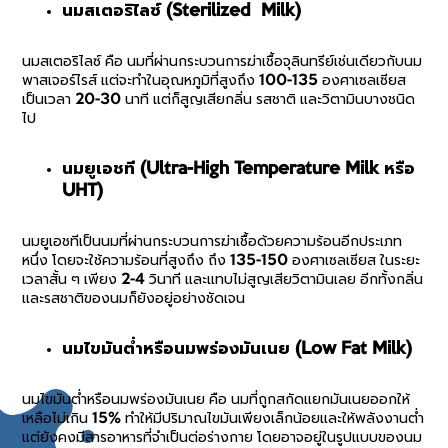
นมสเตอริไลซ์ (Sterilized Milk)
นมสเตอริไลซ์ คือ นมที่ผ่านกระบวนการฆ่าเชื้อจุลินทรีย์เช่นเดียวกับนม
พาสเจอร์ไรส์ แต่จะทำในอุณหภูมิที่สูงถึง 100-135 องศาเซลเซียส
เป็นเวลา 20-30 นาที แต่ก็สูญเสียกลิ่น รสชาติ และวิตามินบางชนิด
ไป
นมยูเอชที (Ultra-High Temperature Milk หรือ
UHT)
นมยูเอชทีเป็นนมที่ผ่านกระบวนการฆ่าเชื้อด้วยความร้อนอีกประเภท
หนึ่ง โดยจะใช้ความร้อนที่สูงถึง ถึง 135-150 องศาเซลเซียส ในระยะ
เวลาสั้น ๆ เพียง 2-4 วินาที และแทบไม่สูญเสียวิตามินเลย อีกทั้งกลิ่น
และรสชาติของนมก็ยังอยู่อย่างชัดเจน
นมไขมันต่ำหรือนมพร่องมันเนย (Low Fat Milk)
นมไขมันต่ำหรือนมพร่องมันเนย คือ นมที่ถูกสกัดแยกมันเนยออกให้
เหลือไม่เกิน 15% ทำให้มีปริมาณไขมันเพียงเล็กน้อยและให้พลังงานต่ำ
แต่ยังคงมีสารอาหารที่จำเป็นต่อร่างกาย โดยอาจอยู่ในรูปแบบของนม