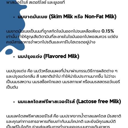
พาสเจอร์ไรส์ สเตอริไลซ์ และยูเอชที
นมขาดมันเนย (Skim Milk หรือ Non-Fat Milk)
นมขาดมันเนยเป็นนมที่ถูกสกัดไขมันออกไปจนเหลือเพียง 0.15%
เท่านั้น ทำให้สูญเสียวิตามินที่ละลายในไขมันออกไปพอสมควร แต่ยัง
คงมีสารอาหารจำพวกโปรตีนและคาร์โบไฮเดรตอยู่บ้าง
นมปรุงแต่ง (Flavored Milk)
นมปรุงแต่ง คือ นมวัวหรือนมผงที่นำมาผ่านกรรมวิธีการผลิตต่าง ๆ
และปรุงแต่งกลิ่น สี รสชาติเข้าไป ทำให้น่ารับประทานมากขึ้น ไม่ว่าจะ
เป็นนมรสหวาน นมรสช็อคโกแลต นมรสกาแฟ หรือนมรสสตรอว์เบอรี
เป็นต้น
นมแลคโตสฟรีพาสเจอร์ไรส์ (Lactose free Milk)
นมแลคโตสฟรีพาสเจอร์ไรส์ คือ นมปราศจากน้ำตาลแลคโตส มีรสชาติ
และคุณค่าทางสารอาหารเทียบเท่ากับนมโคปกติ และยังมีคุณสมบัติ
เป็นพรีไบโอติก ช่วยส่งเสริมการทำงานของระบบทางเดินอาหาร