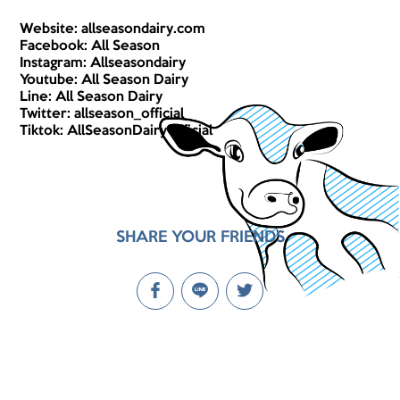
Website:
allseasondairy.com
Facebook:
All Season
Instagram:
Allseasondairy
Youtube:
All Season Dairy
Line:
All Season Dairy
Twitter:
allseason_official
Tiktok:
AllSeasonDairyOfficial
SHARE YOUR FRIENDS