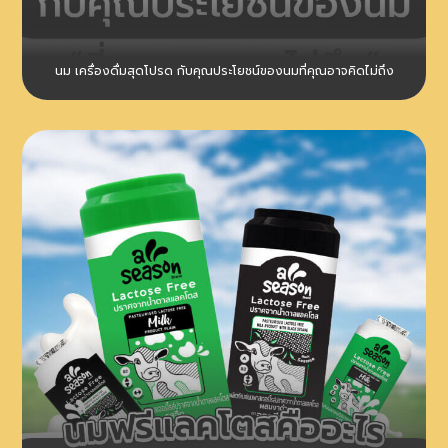
นม เครื่องดื่มสุดโปรด กับคุณประโยชน์ของนมที่คุณอาจคิดไม่ถึง