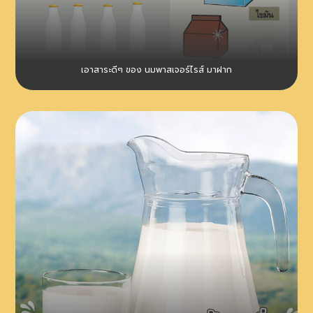
เอาสาระดีๆ ของ นมพาสเจอร์ไรส์ มาฝาก