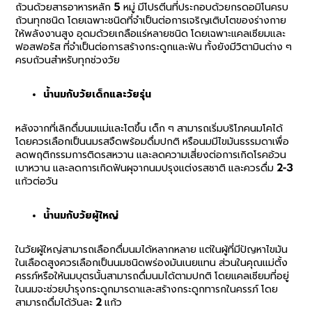
ถ้วนด้วยสารอาหารหลัก 5 หมู่ มีโปรตีนที่ประกอบด้วยกรดอมิโนครบ
ถ้วนทุกชนิด โดยเฉพาะชนิดที่จำเป็นต่อการเจริญเติบโตของร่างกาย
ให้พลังงานสูง อุดมด้วยเกลือแร่หลายชนิด โดยเฉพาะแคลเซียมและ
ฟอสฟอรัส ที่จำเป็นต่อการสร้างกระดูกและฟัน ทั้งยังมีวิตามินต่าง ๆ
ครบถ้วนสำหรับทุกช่วงวัย
น้ำนมกับวัยเด็กและวัยรุ่น
หลังจากที่เลิกดื่มนมแม่และโตขึ้น เด็ก ๆ สามารถเริ่มบริโภคนมโคได้
โดยควรเลือกเป็นนมรสจืดพร้อมดื่มปกติ หรือนมมีไขมันธรรมดาเพื่อ
ลดพฤติกรรมการติดรสหวาน และลดความเสี่ยงต่อการเกิดโรคอ้วน
เบาหวาน และลดการเกิดฟันผุจากนมปรุงแต่งรสชาติ และควรดื่ม 2-3
แก้วต่อวัน
น้ำนมกับวัยผู้ใหญ่
ในวัยผู้ใหญ่สามารถเลือกดื่มนมได้หลากหลาย แต่ในผู้ที่มีปัญหาไขมัน
ในเลือดสูงควรเลือกเป็นนมชนิดพร่องมันเนยแทน ส่วนในคุณแม่ตั้ง
ครรภ์หรือให้นมบุตรนั้นสามารถดื่มนมได้ตามปกติ โดยแคลเซียมที่อยู่
ในนมจะช่วยบำรุงกระดูกมารดาและสร้างกระดูกทารกในครรภ์ โดย
สามารถดื่มได้วันละ 2 แก้ว